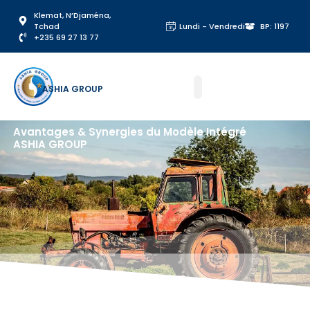
Klemat, N’Djaména,
Tchad
Lundi - Vendredi
BP: 1197
‪+235 69 27 13 77‬
ASHIA GROUP
Avantages & Synergies du Modèle Intégré
ASHIA GROUP